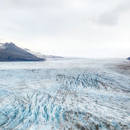
Fláajökull